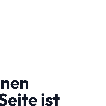
hnen
eite ist